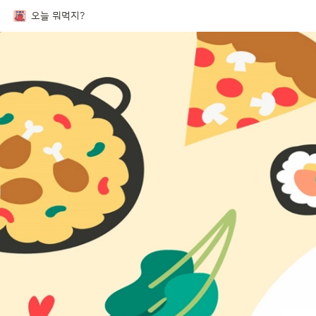
오늘 뭐먹지?