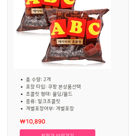
총 수량: 2개
포장 타입: 쿠팡 본상품선택
초콜릿 형태: 몰딩/몰드
종류: 밀크초콜릿
개별포장여부: 개별포장
₩10,890
최저가 보러가기