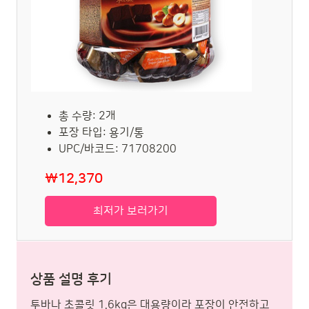
총 수량: 2개
포장 타입: 용기/통
UPC/바코드: 71708200
₩12,370
최저가 보러가기
상품 설명 후기
투바나 초콜릿 1.6kg은 대용량이라 포장이 안전하고