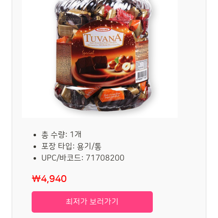
총 수량: 1개
포장 타입: 용기/통
UPC/바코드: 71708200
₩4,940
최저가 보러가기