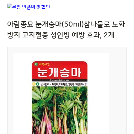
아람종묘 눈개승마(50ml)삼나물로 노화
방지 고지혈증 성인병 예방 효과, 2개