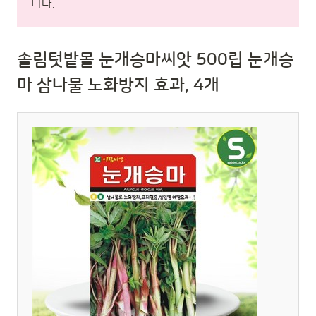
니다.
솔림텃밭몰 눈개승마씨앗 500립 눈개승
마 삼나물 노화방지 효과, 4개