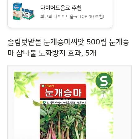
다이어트음료 추천
최고의 다이어트음료 TOP 10 추천!
솔림텃밭몰 눈개승마씨앗 500립 눈개승
마 삼나물 노화방지 효과, 5개