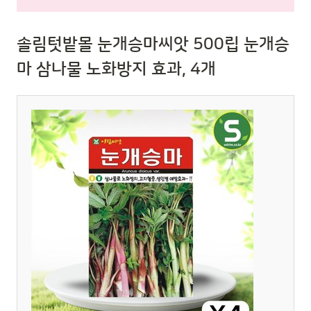
솔림텃밭몰 눈개승마씨앗 500립 눈개승
마 삼나물 노화방지 효과, 4개