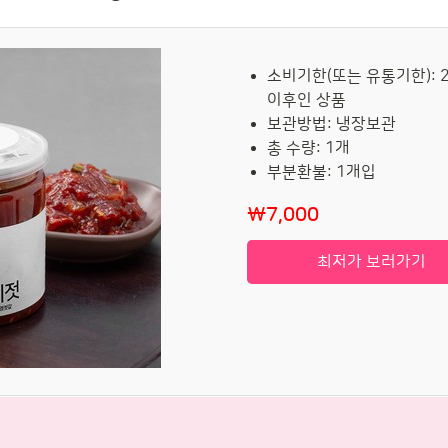
소비기한(또는 유통기한): 2
이후인 상품
보관방법: 냉장보관
총 수량: 1개
부분환불: 1개입
₩7,000
최저가 보러가기