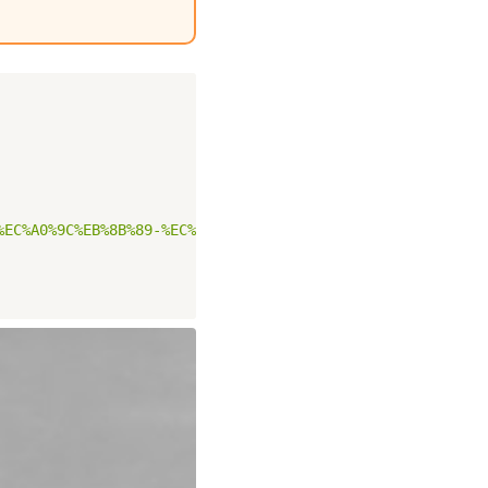
%EC%A0%9C%EB%8B%89-%EC%9D%B4%EB%AE%A8%ED%81%AC%EB%A6%BC-