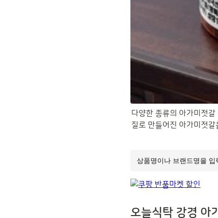
다양한 종류의 아가미젓갈 
질로 만들어진 아가미젓갈
오늘식탁 강경 아가미