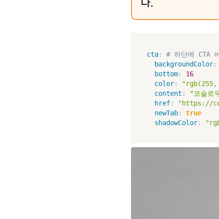
다.
cta
:
# 하단에 CTA
backgroundColor
:
bottom
:
16
color
:
"rgb(255,
content
:
"코슬로우
href
:
"https://c
newTab
:
true
shadowColor
:
"rg