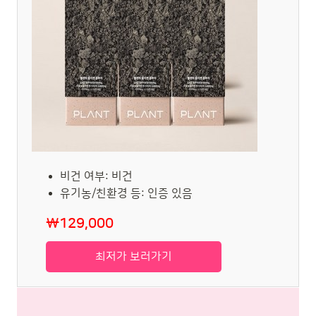
비건 여부: 비건
유기농/친환경 등: 인증 있음
₩129,000
최저가 보러가기