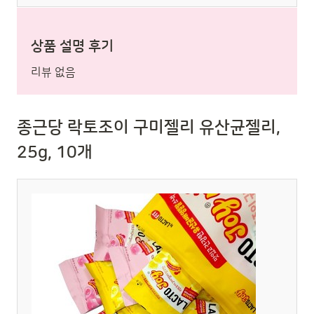
상품 설명 후기
리뷰 없음
종근당 락토조이 구미젤리 유산균젤리,
25g, 10개