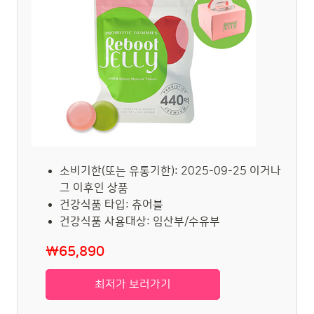
소비기한(또는 유통기한): 2025-09-25 이거나
그 이후인 상품
건강식품 타입: 츄어블
건강식품 사용대상: 임산부/수유부
₩65,890
최저가 보러가기