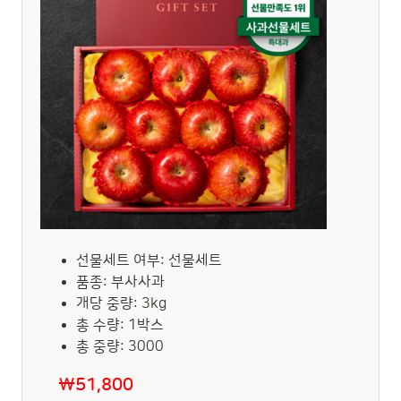
선물세트 여부: 선물세트
품종: 부사사과
개당 중량: 3kg
총 수량: 1박스
총 중량: 3000
₩51,800